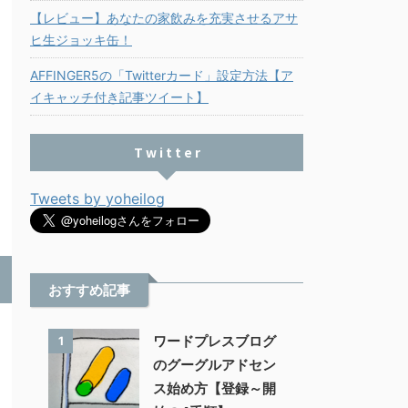
【レビュー】あなたの家飲みを充実させるアサ
ヒ生ジョッキ缶！
AFFINGER5の「Twitterカード」設定方法【ア
イキャッチ付き記事ツイート】
T w i t t e r
Tweets by yoheilog
おすすめ記事
ワードプレスブログ
1
のグーグルアドセン
ス始め方【登録～開