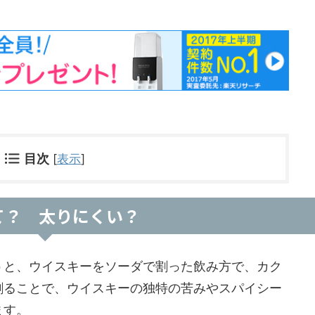
目次
[
表示
]
って？ 太りにくい？
うと、ウイスキーをソーダで割った飲み方で、カク
割ることで、ウイスキーの独特の苦みやスパイシー
ます。